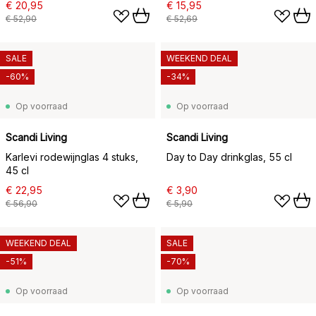
€ 20,95
€ 15,95
€ 52,90
€ 52,69
SALE
WEEKEND DEAL
-60%
-34%
Op voorraad
Op voorraad
Scandi Living
Scandi Living
Karlevi rodewijnglas 4 stuks,
Day to Day drinkglas, 55 cl
45 cl
€ 22,95
€ 3,90
€ 56,90
€ 5,90
WEEKEND DEAL
SALE
-51%
-70%
Op voorraad
Op voorraad