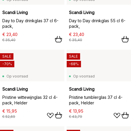
Scandi Living
Scandi Living
Day to Day drinkglas 37 cl 6-
Day to Day drinkglas 55 cl 6-
pack,
pack,
€ 23,40
€ 23,40
€ 35,40
€ 35,40
SALE
SALE
-70%
-68%
Op voorraad
Op voorraad
Scandi Living
Scandi Living
Pristine wittewijnglas 32 cl 4-
Pristine tumblerglas 37 cl 4-
pack, Helder
pack, Helder
€ 15,95
€ 13,95
€ 52,69
€ 43,79