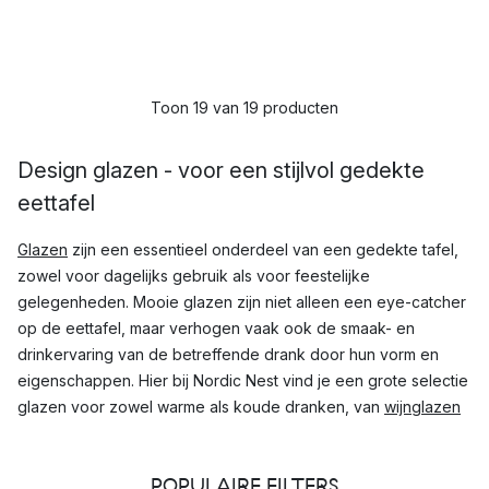
Toon 19 van 19 producten
Design glazen - voor een stijlvol gedekte
eettafel
Glazen
zijn een essentieel onderdeel van een gedekte tafel,
zowel voor dagelijks gebruik als voor feestelijke
gelegenheden. Mooie glazen zijn niet alleen een eye-catcher
op de eettafel, maar verhogen vaak ook de smaak- en
drinkervaring van de betreffende drank door hun vorm en
eigenschappen. Hier bij Nordic Nest vind je een grote selectie
glazen voor zowel warme als koude dranken, van
wijnglazen
en
whiskyglazen
tot dubbelwandige latte macchiato glazen,
hier vind je het juiste glas voor elk moment.
POPULAIRE FILTERS