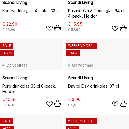
Scandi Living
Scandi Living
Karlevi drinkglas 4 stuks, 33 cl
Pristine Gin & Tonic glas 64 cl
4-pack, Helder
€ 22,90
€ 15,95
€ 46,90
€ 52,69
SALE
WEEKEND DEAL
-69%
-34%
Op voorraad
Op voorraad
Scandi Living
Scandi Living
Pure drinkglas 35 cl 6-pack,
Day to Day drinkglas, 37 cl
Helder
€ 10,95
€ 3,90
€ 34,85
€ 5,90
SALE
WEEKEND DEAL
-65%
-31%