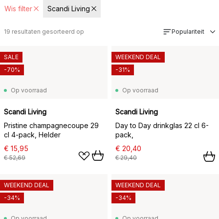
Wis filter
Scandi Living
19
resultaten gesorteerd op
Populariteit
SALE
WEEKEND DEAL
-70%
-31%
Op voorraad
Op voorraad
Scandi Living
Scandi Living
Pristine champagnecoupe 29
Day to Day drinkglas 22 cl 6-
cl 4-pack, Helder
pack,
€ 15,95
€ 20,40
€ 52,69
€ 29,40
WEEKEND DEAL
WEEKEND DEAL
-34%
-34%
Op voorraad
Op voorraad