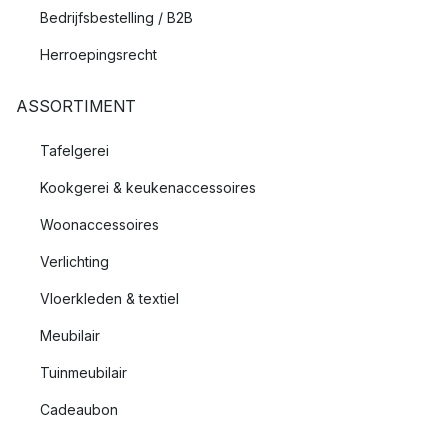
Welk glas voor welke drankje?
Bedrijfsbestelling / B2B
Kies glazen die passen bij het drankje dat je aan je gasten wilt
Herroepingsrecht
serveren. Bij Nordic Nest vind je naast
longdrinkglazen
en
cocktailglazen
voor martini en dergelijke ook
borrelglazen
en
ASSORTIMENT
bierglazen
.
Tafelgerei
Glazen voor warme dranken
Kookgerei & keukenaccessoires
Dubbelwandige glazen zijn een populaire alternatieve keuze
voor mokken of kopjes. Bij ons vind je veel mooie
Woonaccessoires
designglazen voor warme dranken, zoals die van het Deense
Verlichting
merk
Bodum
.
Vloerkleden & textiel
Meubilair
Tuinmeubilair
Cadeaubon