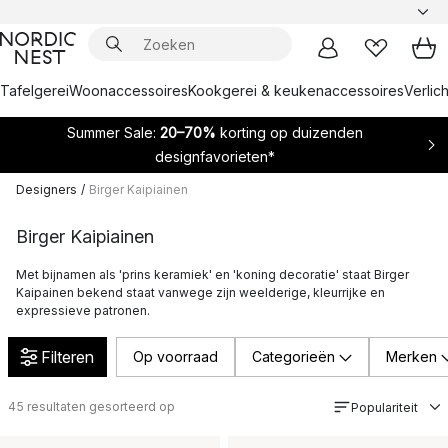
Tafelgerei
Woonaccessoires
Kookgerei & keukenaccessoires
Verlich
Summer Sale:
20–70%
korting op duizenden
designfavorieten*
Designers
/
Birger Kaipiainen
Birger Kaipiainen
Met bijnamen als 'prins keramiek' en 'koning decoratie' staat Birger
Kaipainen bekend staat vanwege zijn weelderige, kleurrijke en
expressieve patronen.
Filteren
Op voorraad
Categorieën
Merken
45
resultaten gesorteerd op
Populariteit