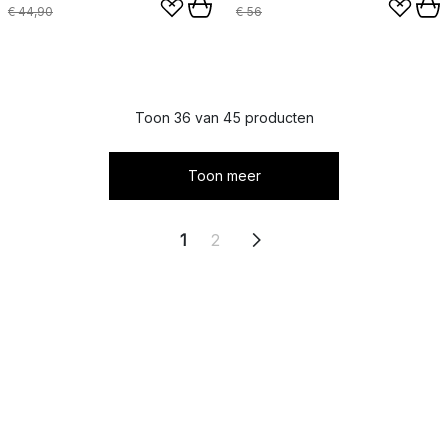
€ 44,90
€ 56
Toon 36 van 45 producten
Toon meer
1
2