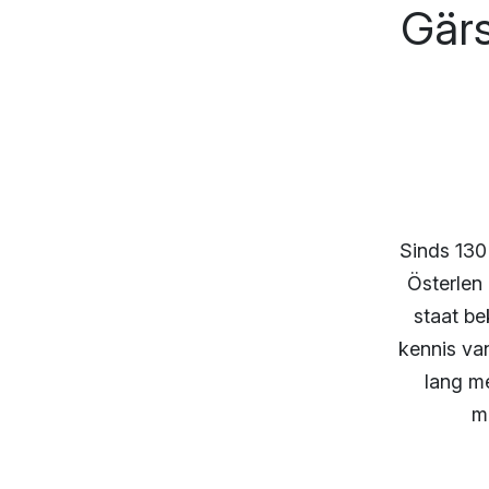
Gärs
Sinds 130
Österlen
staat be
kennis van
lang m
m