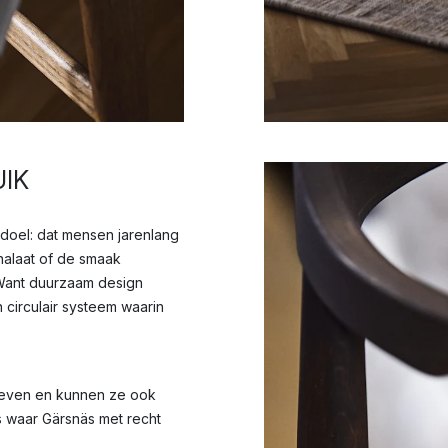
IK
 doel: dat mensen jarenlang
nalaat of de smaak
. Want duurzaam design
circulair systeem waarin
 leven en kunnen ze ook
ts waar Gärsnäs met recht