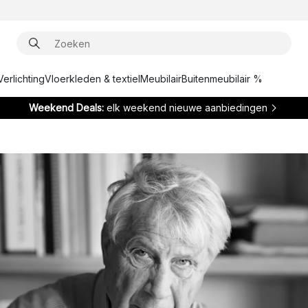
Verlichting
Vloerkleden & textiel
Meubilair
Buitenmeubilair %
Weekend Deals:
elk weekend nieuwe aanbiedingen