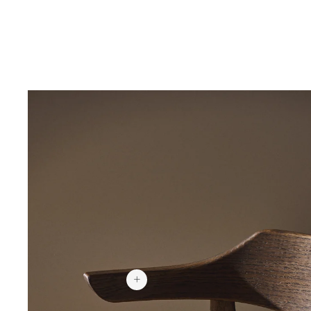
€ 1.279