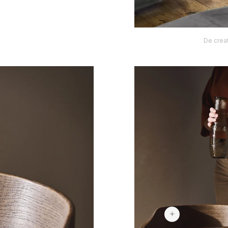
De crea
€ 1.279