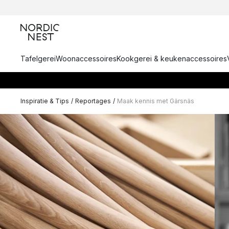
Tafelgerei
Woonaccessoires
Kookgerei & keukenaccessoires
Inspiratie & Tips
/
Reportages
/
Maak kennis met Gärsnäs