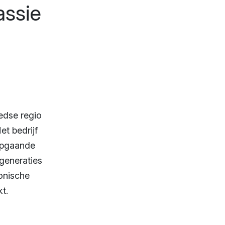
assie
edse regio
t bedrijf
iepgaande
 generaties
onische
t.