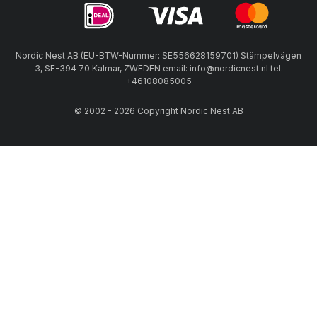
Nordic Nest AB (EU-BTW-Nummer: SE556628159701) Stämpelvägen
3, SE-394 70 Kalmar, ZWEDEN email: info@nordicnest.nl tel.
+46108085005
© 2002 - 2026 Copyright Nordic Nest AB