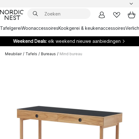
Tafelgerei
Woonaccessoires
Kookgerei & keukenaccessoires
Verlich
Weekend Deals:
elk weekend nieuwe aanbiedingen
Meubilair
/
Tafels
/
Bureaus
/
Mind bureau