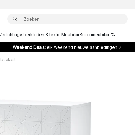
Verlichting
Vloerkleden & textiel
Meubilair
Buitenmeubilair %
Weekend Deals:
elk weekend nieuwe aanbiedingen
 ladekast