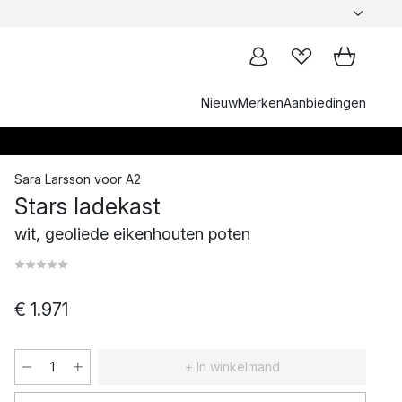
Nieuw
Merken
Aanbiedingen
Sara Larsson
voor
A2
Stars ladekast
wit, geoliede eikenhouten poten
€ 1.971
+ In winkelmand