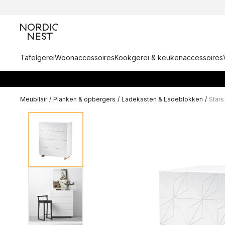
Tafelgerei
Woonaccessoires
Kookgerei & keukenaccessoires
Meubilair
/
Planken & opbergers
/
Ladekasten & Ladeblokken
/
Stars