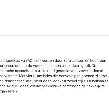
tars ladekast van A2 is ontworpen door Sara Larsson en heeft een
terrenpatroon op de voorkant dat een uniek detail geeft. Dit
raktische meubelstuk is uitstekend geschikt voor zowel hallen als
laapkamers. Met vier ruime lades die eenvoudig te openen zijn met
en drukmechanisme, biedt deze ladekast zowel stijl als functionalitei
oor uw huis. Ideaal om uw persoonlijke bezittingen gemakkelijk te
rganiseren.