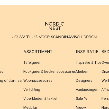
JOUW THUIS VOOR SCANDINAVISCH DESIGN
ASSORTIMENT
INSPIRATIE
BED
Tafelgerei
Inspiratie & Tips
Over
es
Kookgerei & keukenaccessoires
Merken
Onze
g of claim aan
Woonaccessoires
Designers
Werk
Verlichting
Aanbiedingen
Affil
Vloerkleden & textiel
Sale %
Pers
Meubilair
Nieuw
Nord