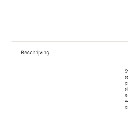
Beschrijving
S
s
p
s
e
v
o