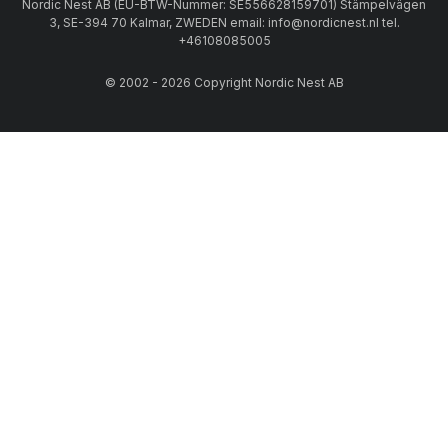
Nordic Nest AB (EU-BTW-Nummer: SE556628159701) Stämpelvägen
3, SE-394 70 Kalmar, ZWEDEN email: info@nordicnest.nl tel.
+46108085005
© 2002 - 2026 Copyright Nordic Nest AB