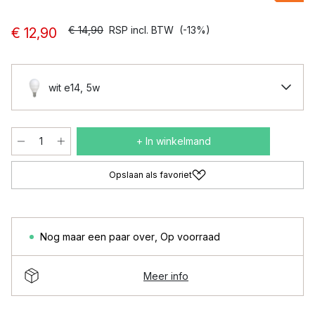
€ 14,90
RSP incl. BTW
(-13%)
€ 12,90
wit e14, 5w
+ In winkelmand
Opslaan als favoriet
Nog maar een paar over
,
Op voorraad
Meer info