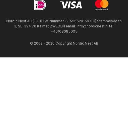
Nordic Nest AB (EU-BTW-Nummer: SE556628159701) Stämpelvägen
3, SE-394 70 Kalmar, ZWEDEN email: info@nordicnest.nl tel.
+46108085005
© 2002 - 2026 Copyright Nordic Nest AB