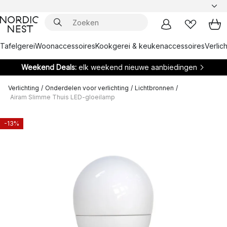
Tafelgerei
Woonaccessoires
Kookgerei & keukenaccessoires
Verlich
Weekend Deals:
elk weekend nieuwe aanbiedingen
Verlichting
/
Onderdelen voor verlichting
/
Lichtbronnen
/
Airam Slimme Thuis LED-gloeilamp
-13%