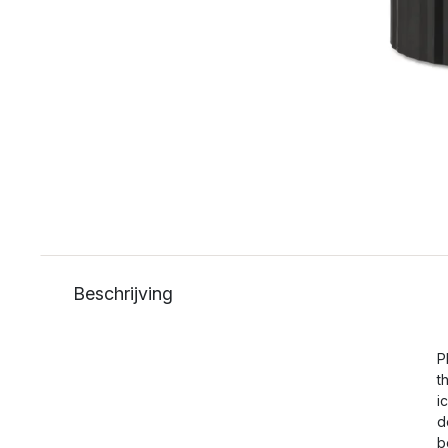
Beschrijving
P
t
i
d
b