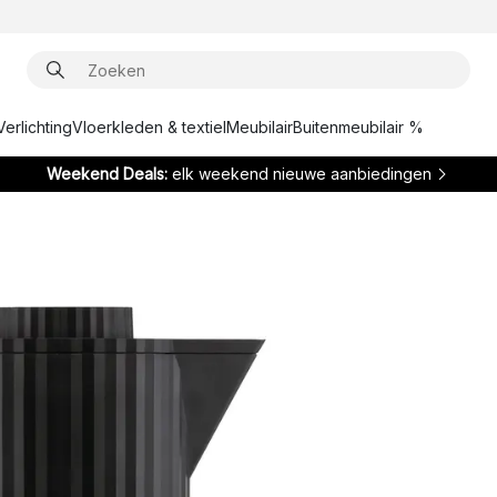
Verlichting
Vloerkleden & textiel
Meubilair
Buitenmeubilair %
Weekend Deals:
elk weekend nieuwe aanbiedingen