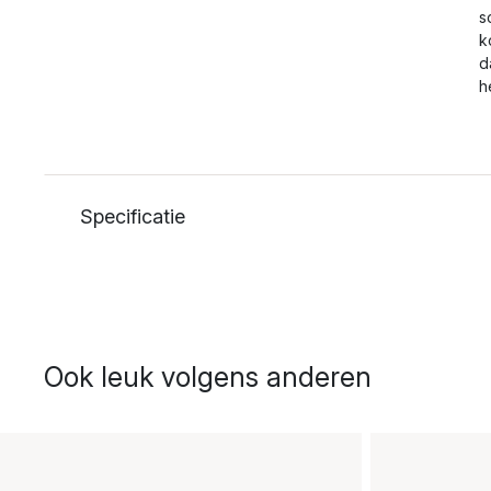
s
k
d
h
Specificatie
Ook leuk volgens anderen