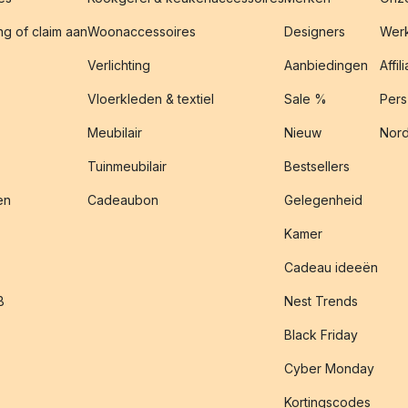
g of claim aan
Woonaccessoires
Designers
Werk
Verlichting
Aanbiedingen
Affil
Vloerkleden & textiel
Sale %
Pers
Meubilair
Nieuw
Nord
Tuinmeubilair
Bestsellers
en
Cadeaubon
Gelegenheid
Kamer
Cadeau ideeën
B
Nest Trends
Black Friday
Cyber Monday
Kortingscodes