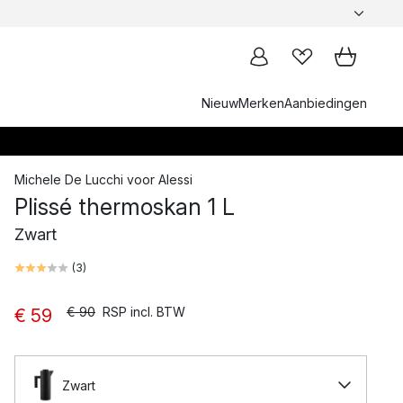
Nieuw
Merken
Aanbiedingen
Michele De Lucchi
voor
Alessi
Plissé thermoskan 1 L
Zwart
(
3
)
€ 90
RSP incl. BTW
€ 59
Zwart