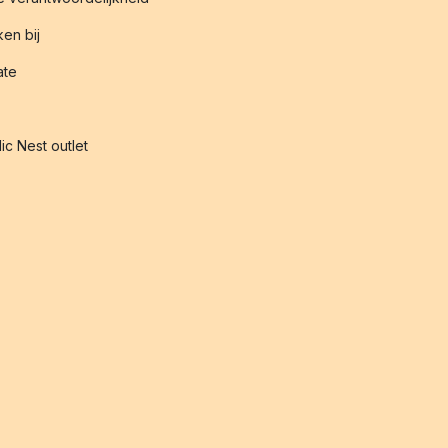
en bij
iate
ic Nest outlet