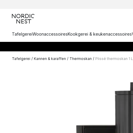
Tafelgerei
Woonaccessoires
Kookgerei & keukenaccessoires
Tafelgerei
/
Kannen & karaffen
/
Thermoskan
/
Plissé thermoskan 1 L