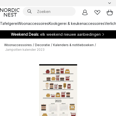
Tafelgerei
Woonaccessoires
Kookgerei & keukenaccessoires
Verlich
Weekend Deals:
elk weekend nieuwe aanbiedingen
Woonaccessoires
/
Decoratie
/
Kalenders & notitieboeken
/
Jampotten kalender 2023