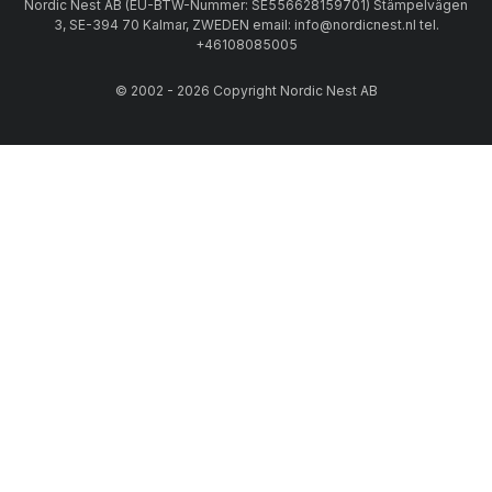
Nordic Nest AB (EU-BTW-Nummer: SE556628159701) Stämpelvägen
3, SE-394 70 Kalmar, ZWEDEN email: info@nordicnest.nl tel.
+46108085005
© 2002 - 2026 Copyright Nordic Nest AB