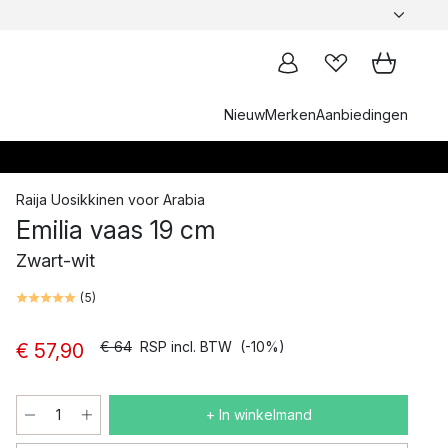
Nieuw
Merken
Aanbiedingen
Raija Uosikkinen
voor
Arabia
Emilia vaas 19 cm
Zwart-wit
(
5
)
€ 64
RSP incl. BTW
(-10%)
€ 57,90
+ In winkelmand