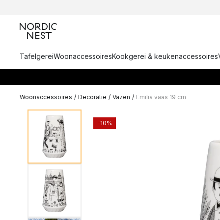
Tafelgerei
Woonaccessoires
Kookgerei & keukenaccessoires
Woonaccessoires
/
Decoratie
/
Vazen
/
Emilia vaas 19 cm
-10%