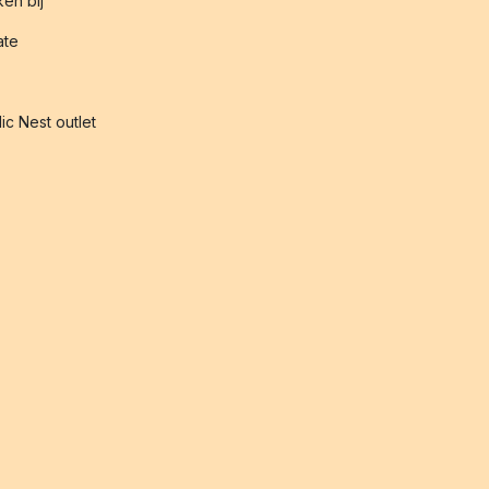
en bij
iate
ic Nest outlet