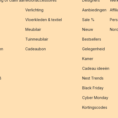
g of claim aan
Woonaccessoires
Designers
Werk
Verlichting
Aanbiedingen
Affil
Vloerkleden & textiel
Sale %
Pers
Meubilair
Nieuw
Nord
Tuinmeubilair
Bestsellers
en
Cadeaubon
Gelegenheid
Kamer
Cadeau ideeën
B
Nest Trends
Black Friday
Cyber Monday
Kortingscodes