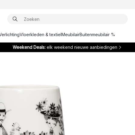
Verlichting
Vloerkleden & textiel
Meubilair
Buitenmeubilair %
Weekend Deals:
elk weekend nieuwe aanbiedingen