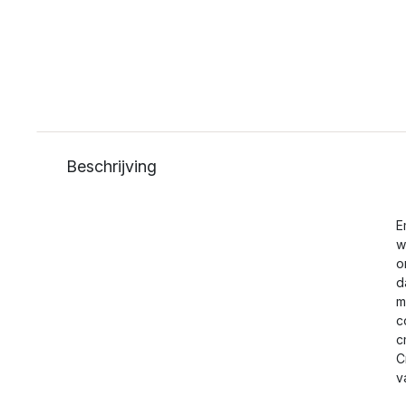
Beschrijving
E
w
o
d
m
c
c
C
v