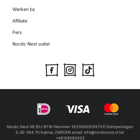
Werken bij
Affiliate
Pers
Nordic Nest outlet
Nordic Nest AB (EU-BTW-Nummer: SE556628159701) Stämpelvägen
3, SE-394 70 Kalmar, ZWEDEN email: info@nordicnest.nl tel.
+46108085005