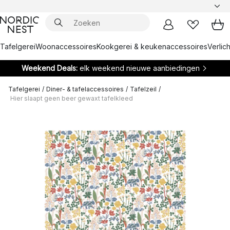
Tafelgerei
Woonaccessoires
Kookgerei & keukenaccessoires
Verlich
Weekend Deals:
elk weekend nieuwe aanbiedingen
Tafelgerei
/
Diner- & tafelaccessoires
/
Tafelzeil
/
Hier slaapt geen beer gewaxt tafelkleed