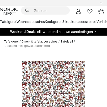
Tafelgerei
Woonaccessoires
Kookgerei & keukenaccessoires
Verlich
Weekend Deals:
elk weekend nieuwe aanbiedingen
Tafelgerei
/
Diner- & tafelaccessoires
/
Tafelzeil
/
Leksand mini gewaxt tafelkleed