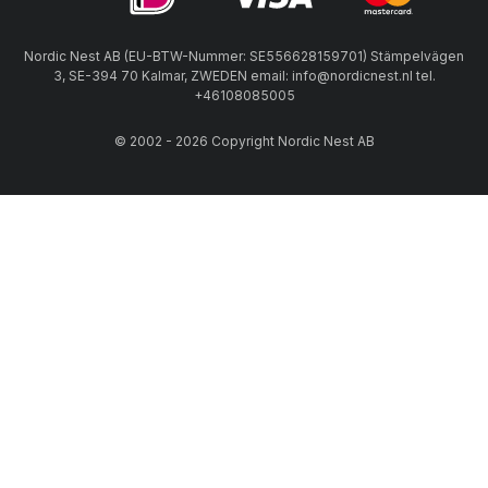
Nordic Nest AB (EU-BTW-Nummer: SE556628159701) Stämpelvägen
3, SE-394 70 Kalmar, ZWEDEN email: info@nordicnest.nl tel.
+46108085005
© 2002 - 2026 Copyright Nordic Nest AB