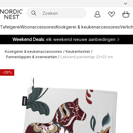
Tafelgerei
Woonaccessoires
Kookgerei & keukenaccessoires
Verlich
Weekend Deals:
elk weekend nieuwe aanbiedingen
Kookgerei & keukenaccessoires
/
Keukentextiel
/
Pannenlappen & ovenwanten
/
Leksand pannenlap 22x22 cm
-29%