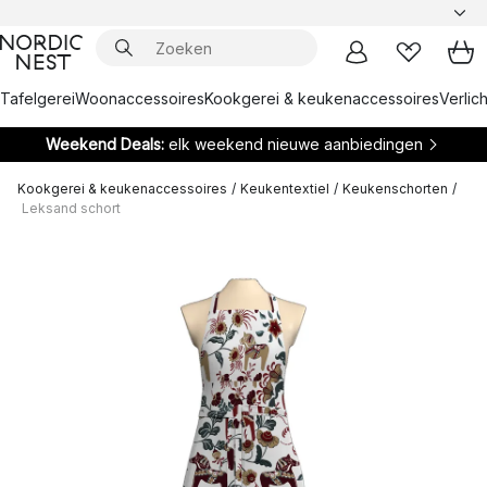
Tafelgerei
Woonaccessoires
Kookgerei & keukenaccessoires
Verlich
Weekend Deals:
elk weekend nieuwe aanbiedingen
Kookgerei & keukenaccessoires
/
Keukentextiel
/
Keukenschorten
/
Leksand schort