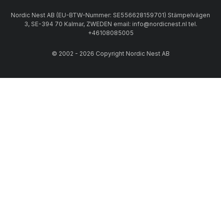
Nordic Nest AB (EU-BTW-Nummer: SE556628159701) Stämpelvägen
3, SE-394 70 Kalmar, ZWEDEN email: info@nordicnest.nl tel.
+46108085005
© 2002 - 2026 Copyright Nordic Nest AB