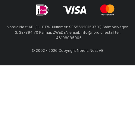
Nordic Nest AB (EU-BTW-Nummer: SE556628159701) Stämpelvägen
3, SE-394 70 Kalmar, ZWEDEN email: info@nordicnest.nl tel.
+46108085005
© 2002 - 2026 Copyright Nordic Nest AB