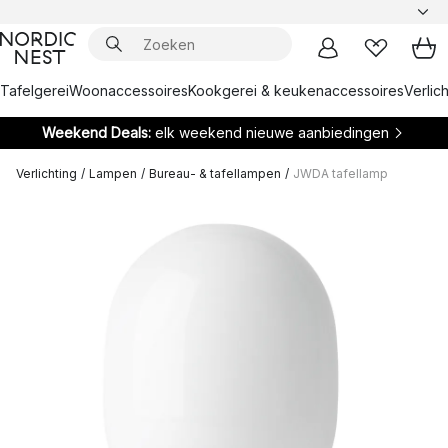
Tafelgerei
Woonaccessoires
Kookgerei & keukenaccessoires
Verlich
Weekend Deals:
elk weekend nieuwe aanbiedingen
Verlichting
/
Lampen
/
Bureau- & tafellampen
/
JWDA tafellamp