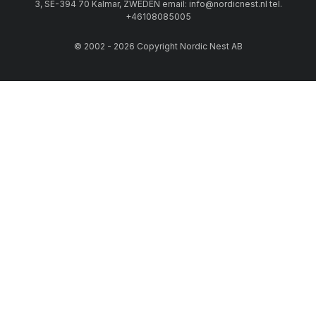
3, SE-394 70 Kalmar, ZWEDEN email: info@nordicnest.nl tel.
+46108085005
© 2002 - 2026 Copyright Nordic Nest AB