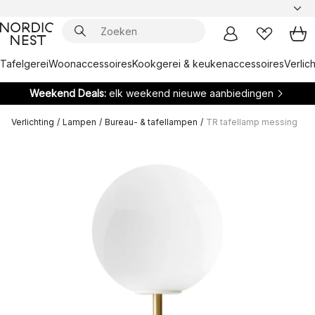
Tafelgerei
Woonaccessoires
Kookgerei & keukenaccessoires
Verlich
Weekend Deals:
elk weekend nieuwe aanbiedingen
Verlichting
/
Lampen
/
Bureau- & tafellampen
/
TR tafellamp messing