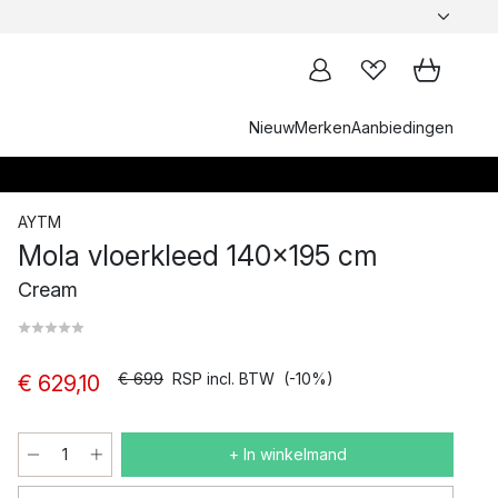
Nieuw
Merken
Aanbiedingen
AYTM
Mola vloerkleed 140x195 cm
Cream
€ 699
RSP incl. BTW
(-10%)
€ 629,10
+ In winkelmand