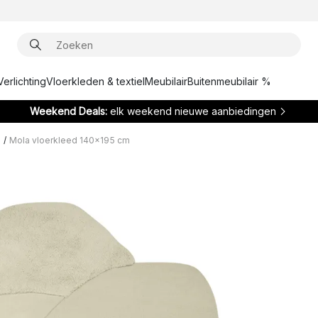
Verlichting
Vloerkleden & textiel
Meubilair
Buitenmeubilair %
Weekend Deals:
elk weekend nieuwe aanbiedingen
n
/
Mola vloerkleed 140x195 cm