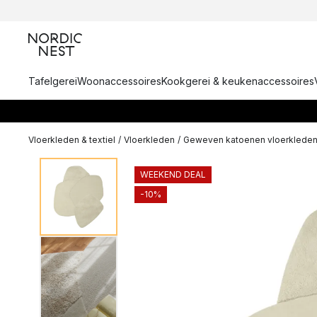
Tafelgerei
Woonaccessoires
Kookgerei & keukenaccessoires
Vloerkleden & textiel
/
Vloerkleden
/
Geweven katoenen vloerklede
WEEKEND DEAL
-10%