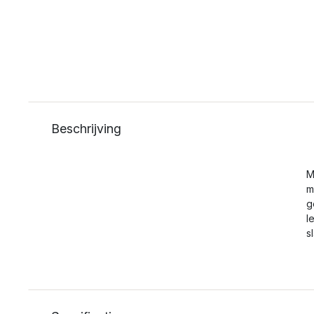
Beschrijving
M
m
g
l
s