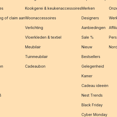
es
Kookgerei & keukenaccessoires
Merken
Onze
g of claim aan
Woonaccessoires
Designers
Werk
Verlichting
Aanbiedingen
Affil
Vloerkleden & textiel
Sale %
Pers
Meubilair
Nieuw
Nord
Tuinmeubilair
Bestsellers
en
Cadeaubon
Gelegenheid
Kamer
Cadeau ideeën
B
Nest Trends
Black Friday
Cyber Monday