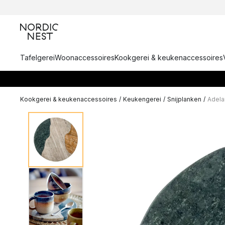
Tafelgerei
Woonaccessoires
Kookgerei & keukenaccessoires
Kookgerei & keukenaccessoires
/
Keukengerei
/
Snijplanken
/
Adela