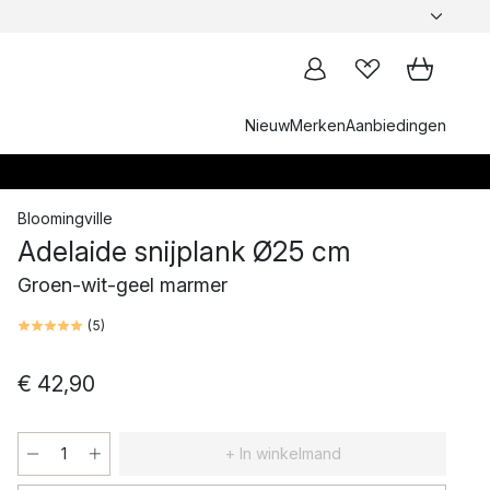
Nieuw
Merken
Aanbiedingen
Bloomingville
Adelaide snijplank Ø25 cm
Groen-wit-geel marmer
(
5
)
€ 42,90
+ In winkelmand