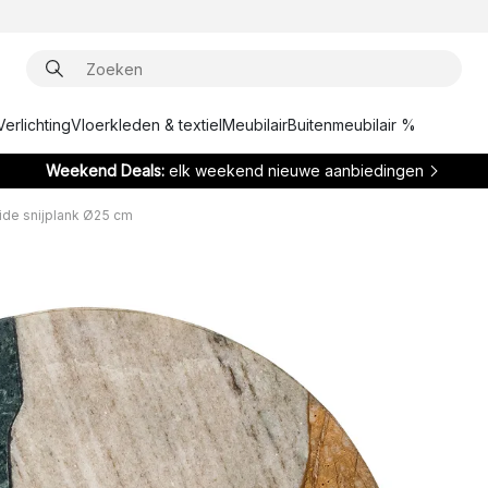
Verlichting
Vloerkleden & textiel
Meubilair
Buitenmeubilair %
Weekend Deals:
elk weekend nieuwe aanbiedingen
ide snijplank Ø25 cm