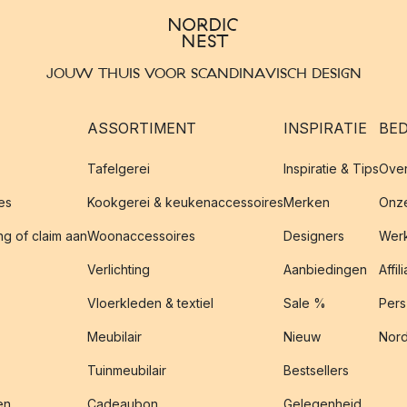
JOUW THUIS VOOR SCANDINAVISCH DESIGN
ASSORTIMENT
INSPIRATIE
BED
Tafelgerei
Inspiratie & Tips
Over
es
Kookgerei & keukenaccessoires
Merken
Onze
g of claim aan
Woonaccessoires
Designers
Werk
Verlichting
Aanbiedingen
Affil
Vloerkleden & textiel
Sale %
Pers
Meubilair
Nieuw
Nord
Tuinmeubilair
Bestsellers
en
Cadeaubon
Gelegenheid