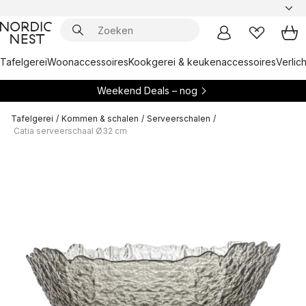
Tafelgerei
Woonaccessoires
Kookgerei & keukenaccessoires
Verlich
Weekend Deals – nog
Tafelgerei
/
Kommen & schalen
/
Serveerschalen
/
Catia serveerschaal Ø32 cm