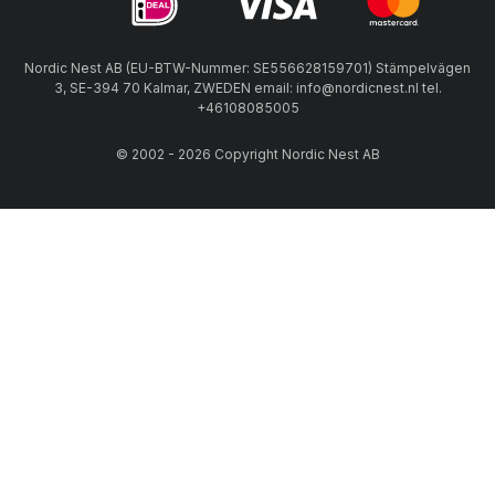
Nordic Nest AB (EU-BTW-Nummer: SE556628159701) Stämpelvägen
3, SE-394 70 Kalmar, ZWEDEN email: info@nordicnest.nl tel.
+46108085005
© 2002 - 2026 Copyright Nordic Nest AB