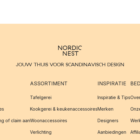
JOUW THUIS VOOR SCANDINAVISCH DESIGN
ASSORTIMENT
INSPIRATIE
BED
Tafelgerei
Inspiratie & Tips
Over
es
Kookgerei & keukenaccessoires
Merken
Onze
g of claim aan
Woonaccessoires
Designers
Werk
Verlichting
Aanbiedingen
Affil