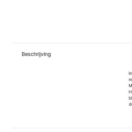
Beschrijving
I
m
M
H
b
d