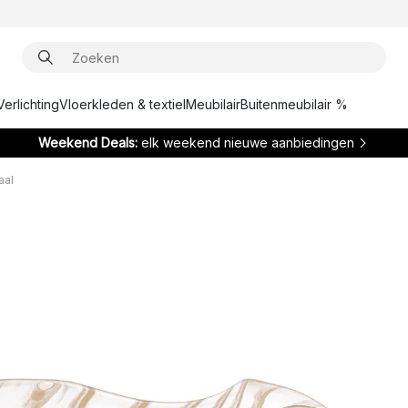
Verlichting
Vloerkleden & textiel
Meubilair
Buitenmeubilair %
Weekend Deals:
elk weekend nieuwe aanbiedingen
aal