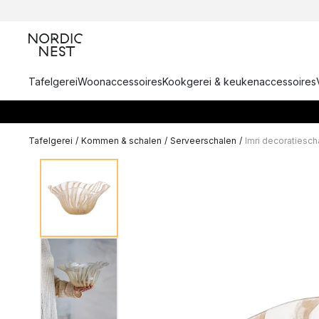
Tafelgerei
Woonaccessoires
Kookgerei & keukenaccessoires
Tafelgerei
/
Kommen & schalen
/
Serveerschalen
/
Imri decoratiesch