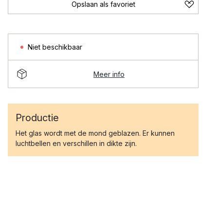
Opslaan als favoriet
Niet beschikbaar
Meer info
Productie
Het glas wordt met de mond geblazen. Er kunnen
luchtbellen en verschillen in dikte zijn.