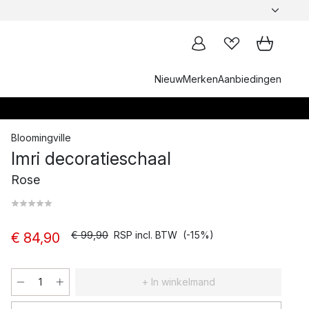
Nieuw
Merken
Aanbiedingen
Bloomingville
Imri decoratieschaal
Rose
€ 99,90
RSP incl. BTW
(-15%)
€ 84,90
+ In winkelmand