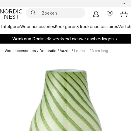
Tafelgerei
Woonaccessoires
Kookgerei & keukenaccessoires
Verlich
Weekend Deals:
elk weekend nieuwe aanbiedingen
Woonaccessoires
/
Decoratie
/
Vazen
/
Leona is 23 cm lang