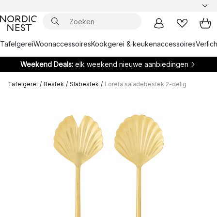
Tafelgerei
Woonaccessoires
Kookgerei & keukenaccessoires
Verlich
Weekend Deals:
elk weekend nieuwe aanbiedingen
Tafelgerei
/
Bestek
/
Slabestek
/
Loreta saladebestek 2-delig