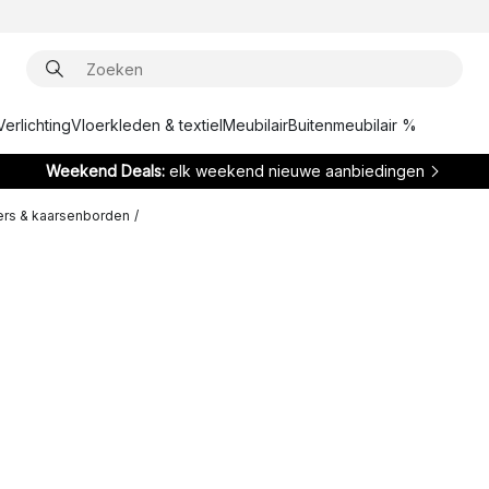
Verlichting
Vloerkleden & textiel
Meubilair
Buitenmeubilair %
Weekend Deals:
elk weekend nieuwe aanbiedingen
rs & kaarsenborden
/