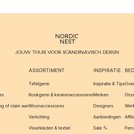
JOUW THUIS VOOR SCANDINAVISCH DESIGN
ASSORTIMENT
INSPIRATIE
BED
Tafelgerei
Inspiratie & Tips
Over
es
Kookgerei & keukenaccessoires
Merken
Onze
g of claim aan
Woonaccessoires
Designers
Werk
Verlichting
Aanbiedingen
Affil
Vloerkleden & textiel
Sale %
Pers