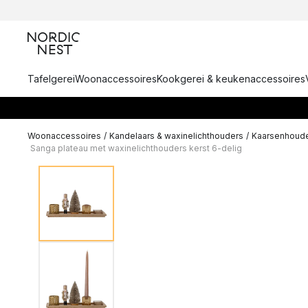
Tafelgerei
Woonaccessoires
Kookgerei & keukenaccessoires
Woonaccessoires
/
Kandelaars & waxinelichthouders
/
Kaarsenhoude
Sanga plateau met waxinelichthouders kerst 6-delig