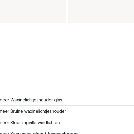
meer Waxinelichtjeshouder glas
meer Bruine waxinelichtjeshouder
eer Bloomingville windlichten
meer Kaarsenhouders & kaarsenborden