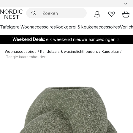
Tafelgerei
Woonaccessoires
Kookgerei & keukenaccessoires
Verlich
Weekend Deals:
elk weekend nieuwe aanbiedingen
Woonaccessoires
/
Kandelaars & waxinelichthouders
/
Kandelaar
/
Tangle kaarsenhouder