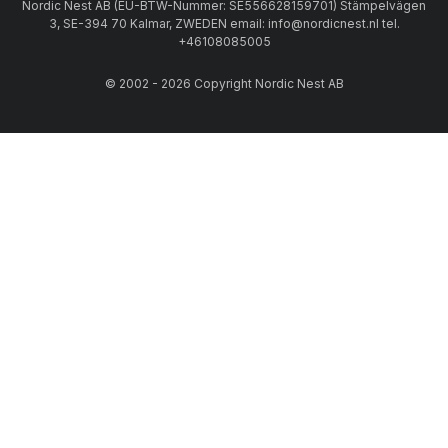
Nordic Nest AB (EU-BTW-Nummer: SE556628159701) Stämpelvägen
3, SE-394 70 Kalmar, ZWEDEN email: info@nordicnest.nl tel.
+46108085005
© 2002 - 2026 Copyright Nordic Nest AB