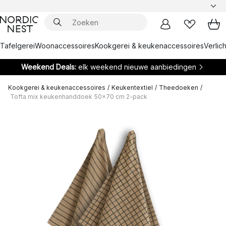
Tafelgerei
Woonaccessoires
Kookgerei & keukenaccessoires
Verlich
Weekend Deals:
elk weekend nieuwe aanbiedingen
Kookgerei & keukenaccessoires
/
Keukentextiel
/
Theedoeken
/
Tofta mix keukenhanddoek 50x70 cm 2-pack