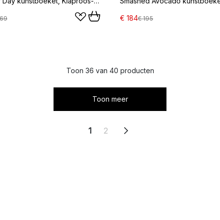
Midsummer Day kunstboeket, Klaproos-wilde bloemen 12 st.
€ 184
169
€ 195
Toon 36 van 40 producten
Toon meer
1
2