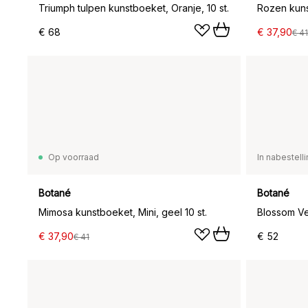
Triumph tulpen kunstboeket, Oranje, 10 st.
Rozen kunst
€ 68
€ 37,90
€ 41
Op voorraad
In nabestell
Botané
Botané
Mimosa kunstboeket, Mini, geel 10 st.
€ 37,90
€ 52
€ 41