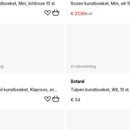
boeket, Mini, lichtroze 10 st.
Rozen kunstboeket, Mini, wit 10
€ 37,90
€ 41
ing
In nabestelling
Botané
Blossom Veil kunstboeket, Klaproos, sneeuwwilg
Tulpen kunstboeket, Wit, 10 st.
€ 54