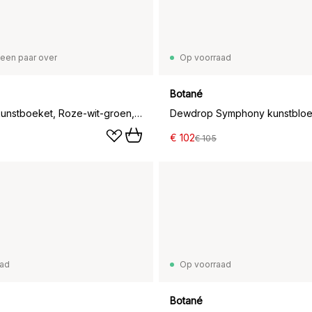
een paar over
Op voorraad
Botané
Hortensia kunstboeket, Roze-wit-groen, 7 st.
€ 102
€ 105
aad
Op voorraad
Botané