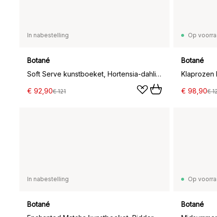
In nabestelling
Op voorr
Botané
Botané
Soft Serve kunstboeket, Hortensia-dahlia, 8 st.
€ 92,90
€ 98,90
€ 121
€ 1
In nabestelling
Op voorr
Botané
Botané