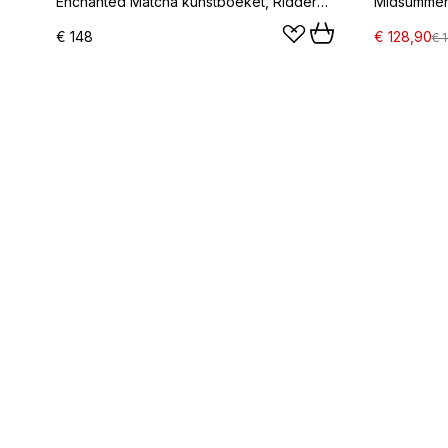
Enchanted Matcha kunstboeket, Ridderspoor-amarant-hortensia-cactus, 9 st.
€ 148
€ 128,90
€ 