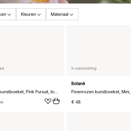
ken
Kleuren
Materiaal
aad
In nabestelling
Botané
Klaprozen kunstboeket, Pink Pursuit, lichtroze-roze, 10 st.
€ 48
08