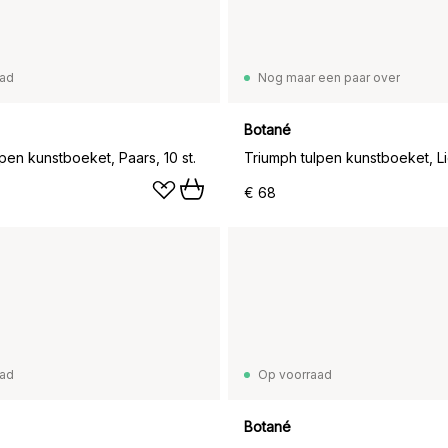
aad
Nog maar een paar over
Botané
pen kunstboeket, Paars, 10 st.
€ 68
aad
Op voorraad
Botané