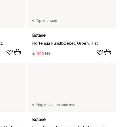
Op voorraad
Botané
t.
Hortensia kunstboeket, Groen, 7 st.
€ 114
€ 148
Nog maar een paar over
Botané