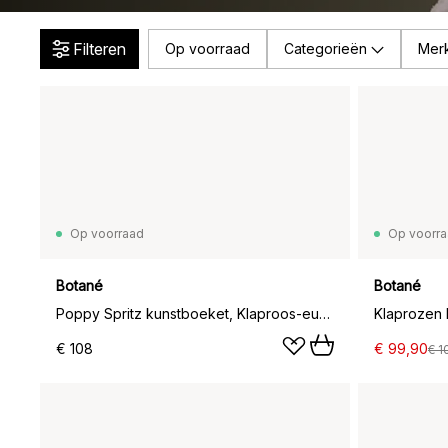
Filteren
Op voorraad
Categorieën
Mer
Op voorraad
Op voorr
Botané
Botané
Poppy Spritz kunstboeket, Klaproos-eucalyptus 10 st.
€ 108
€ 99,90
€ 1