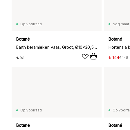
Op voorraad
Nog maar 
Botané
Botané
Earth keramieken vaas, Groot, Ø10x30,5 cm
€ 81
€ 144
€ 148
Op voorraad
Op voorr
Botané
Botané