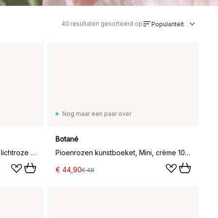
40
resultaten gesorteerd op
Populariteit
Nog maar een paar over
Botané
Pioenrozen kunstboeket, Mini, lichtroze 10 st.
Pioenrozen kunstboeket, Mini, crème 10 st.
€ 44,90
€ 48