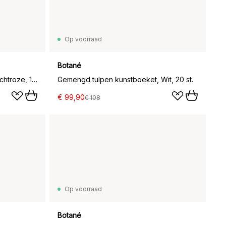
Op voorraad
Botané
Triumph tulpen kunstboeket, Lichtroze, 10 st.
Gemengd tulpen kunstboeket, Wit, 20 st.
€ 99,90
€ 108
Op voorraad
Botané