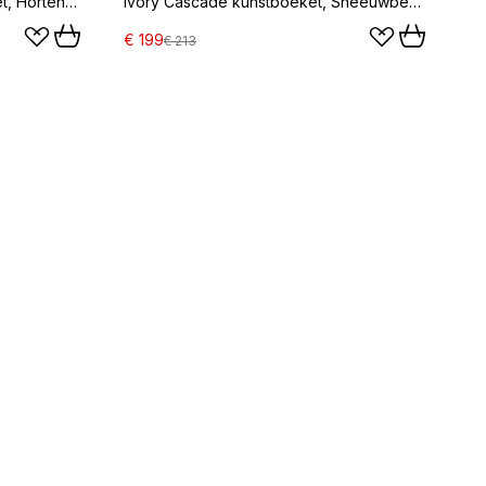
Smashed Avocado kunstboeket, Hortensia-pioenroos-amarant-skimmia bessen-eucalyptus 12 st.
Ivory Cascade kunstboeket, Sneeuwbes tak-kersenbloesemtak-klaproos-hortensia 13 st.
€ 199
€ 213