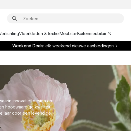
Verlichting
Vloerkleden & textiel
Meubilair
Buitenmeubilair %
Weekend Deals:
elk weekend nieuwe aanbiedingen
aarin innovatief design en
 en hoogwaardige kwaliteit
le jaar door een levendige