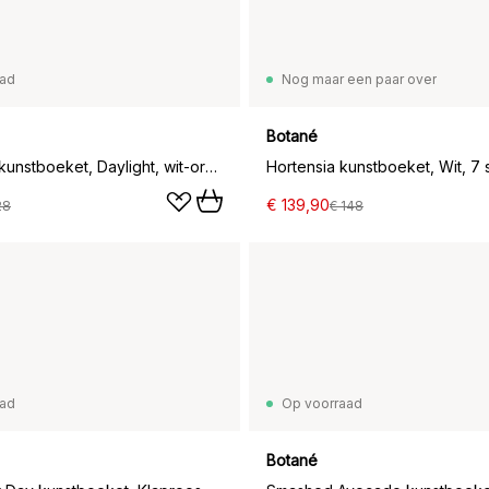
aad
Nog maar een paar over
Botané
Klaprozen kunstboeket, Daylight, wit-oranje
Hortensia kunstboeket, Wit, 7 s
€ 139,90
28
€ 148
aad
Op voorraad
Botané