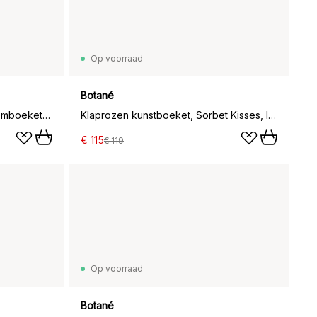
Op voorraad
Botané
Dewdrop Symphony kunstbloemboeket, Hortensia-lichtgroene anthurium-amarant 6 st.
Klaprozen kunstboeket, Sorbet Kisses, lichtroze-koraal 11 st.
€ 115
€ 119
Op voorraad
Botané