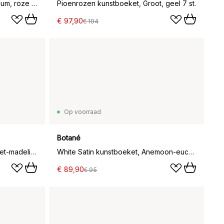
Pioenrozen kunstboeket, Medium, roze 5 st.
Pioenrozen kunstboeket, Groot, geel 7 st.
€ 97,90
€ 104
Op voorraad
Botané
Le Natural kunstboeket, Margriet-madeliefje 7 st.
White Satin kunstboeket, Anemoon-eucalyptus 9 st.
€ 89,90
€ 95