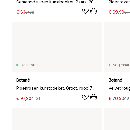
Gemengd tulpen kunstboeket, Paars, 20 st.
€ 83
€ 69,90
€ 108
€ 7
Op voorraad
Nog maar 
Botané
Botané
Pioenrozen kunstboeket, Groot, rood 7 st.
€ 97,90
€ 76,90
€ 104
€ 8