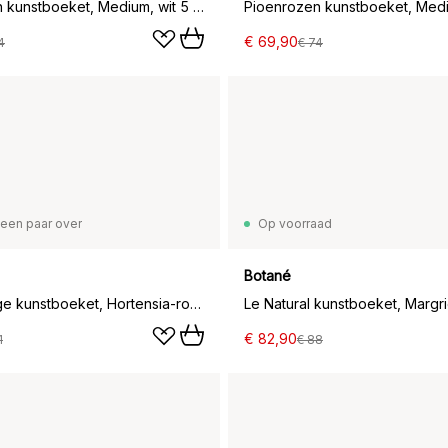
Pioenrozen kunstboeket, Medium, wit 5 st.
€ 69,90
4
€ 74
een paar over
Op voorraad
Botané
Velvet rouge kunstboeket, Hortensia-rode anthurium 6 st.
€ 82,90
1
€ 88