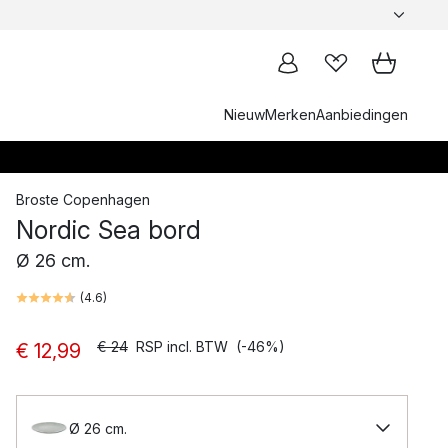
Nieuw
Merken
Aanbiedingen
Broste Copenhagen
Nordic Sea bord
Ø 26 cm.
(
4.6
)
€ 24
RSP incl. BTW
(-46%)
€ 12,99
Ø 26 cm.