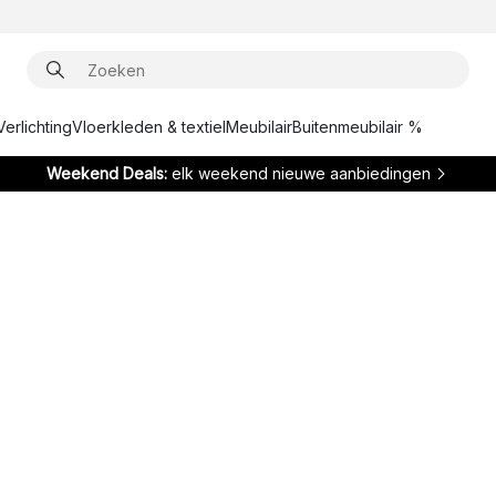
Verlichting
Vloerkleden & textiel
Meubilair
Buitenmeubilair %
Weekend Deals:
elk weekend nieuwe aanbiedingen