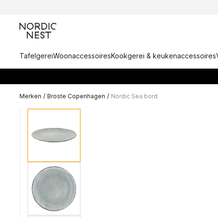
Tafelgerei
Woonaccessoires
Kookgerei & keukenaccessoires
Merken
/
Broste Copenhagen
/
Nordic Sea bord