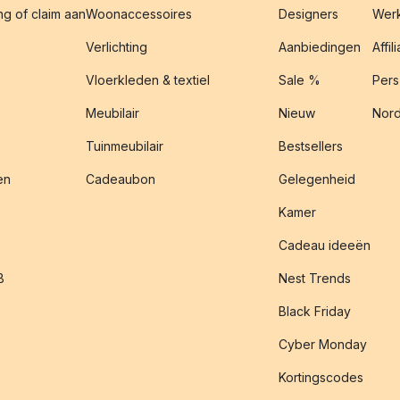
g of claim aan
Woonaccessoires
Designers
Werk
Verlichting
Aanbiedingen
Affil
Vloerkleden & textiel
Sale %
Pers
Meubilair
Nieuw
Nord
Tuinmeubilair
Bestsellers
en
Cadeaubon
Gelegenheid
Kamer
Cadeau ideeën
B
Nest Trends
Black Friday
Cyber Monday
Kortingscodes