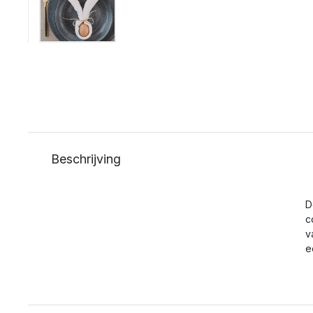
Beschrijving
D
c
v
e