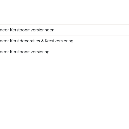
meer Kerstboomversieringen
eer Kerstdecoraties & Kerstversiering
meer Kerstboomversiering