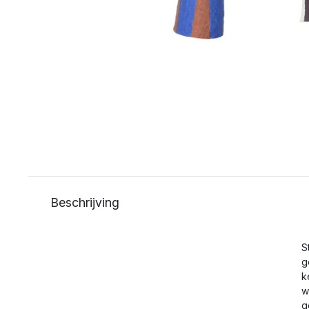
Beschrijving
S
g
k
w
g