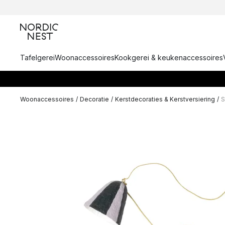
Tafelgerei
Woonaccessoires
Kookgerei & keukenaccessoires
Woonaccessoires
/
Decoratie
/
Kerstdecoraties & Kerstversiering
/
S