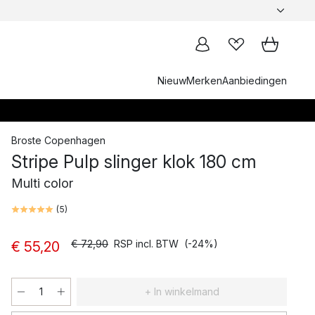
Nieuw
Merken
Aanbiedingen
Broste Copenhagen
Stripe Pulp slinger klok 180 cm
Multi color
(
5
)
€ 72,90
RSP incl. BTW
(-24%)
€ 55,20
+ In winkelmand