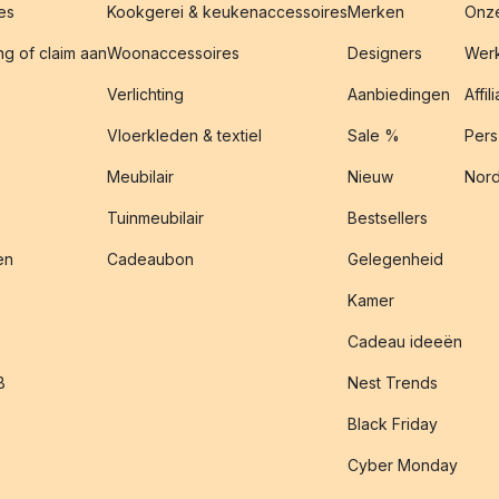
es
Kookgerei & keukenaccessoires
Merken
Onze
g of claim aan
Woonaccessoires
Designers
Werk
Verlichting
Aanbiedingen
Affil
Vloerkleden & textiel
Sale %
Pers
Meubilair
Nieuw
Nord
Tuinmeubilair
Bestsellers
en
Cadeaubon
Gelegenheid
Kamer
Cadeau ideeën
B
Nest Trends
Black Friday
Cyber Monday