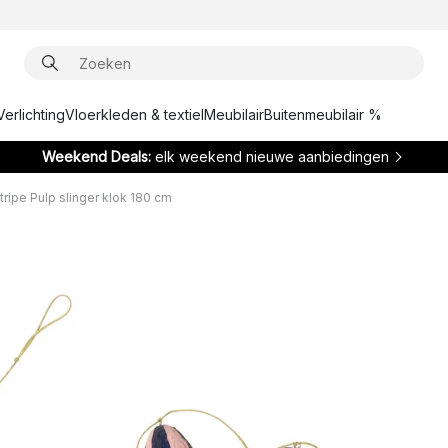
Verlichting
Vloerkleden & textiel
Meubilair
Buitenmeubilair %
Weekend Deals:
elk weekend nieuwe aanbiedingen
tripe Pulp slinger klok 180 cm