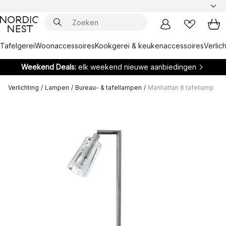
Tafelgerei
Woonaccessoires
Kookgerei & keukenaccessoires
Verlich
Weekend Deals:
elk weekend nieuwe aanbiedingen
Verlichting
/
Lampen
/
Bureau- & tafellampen
/
Manhattan 8 tafellamp