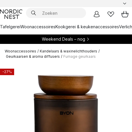
Tafelgerei
Woonaccessoires
Kookgerei & keukenaccessoires
Verlich
Weekend Deals – nog
Woonaccessoires
/
Kandelaars & waxinelichthouders
/
Geurkaarsen & aroma diffusers
/
Fumage geurkaars
-27%