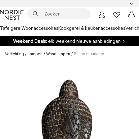
Tafelgerei
Woonaccessoires
Kookgerei & keukenaccessoires
Verlich
Weekend Deals:
elk weekend nieuwe aanbiedingen
Verlichting
/
Lampen
/
Wandlampen
/
Busso muurlamp