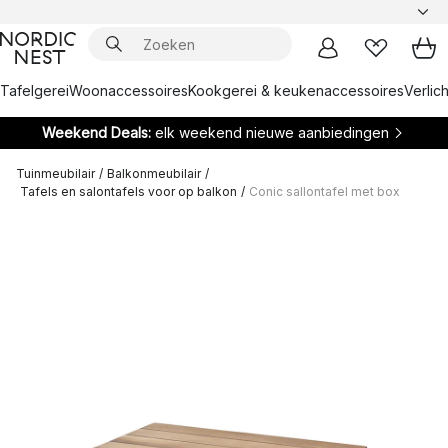
Tafelgerei
Woonaccessoires
Kookgerei & keukenaccessoires
Verlich
Weekend Deals:
elk weekend nieuwe aanbiedingen
Tuinmeubilair
/
Balkonmeubilair
/
Tafels en salontafels voor op balkon
/
Conic sallontafel met box