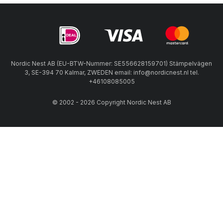
Nordic Nest AB (EU-BTW-Nummer: SE556628159701) Stämpelvägen
3, SE-394 70 Kalmar, ZWEDEN email: info@nordicnest.nl tel.
+46108085005
© 2002 - 2026 Copyright Nordic Nest AB