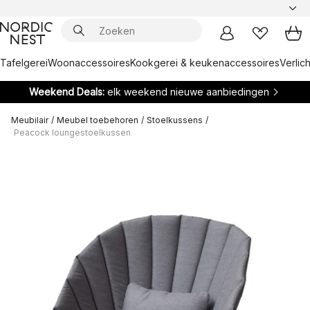
Tafelgerei
Woonaccessoires
Kookgerei & keukenaccessoires
Verlich
Weekend Deals:
elk weekend nieuwe aanbiedingen
Meubilair
/
Meubel toebehoren
/
Stoelkussens
/
Peacock loungestoelkussen