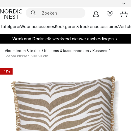
Tafelgerei
Woonaccessoires
Kookgerei & keukenaccessoires
Verlich
Weekend Deals:
elk weekend nieuwe aanbiedingen
Vloerkleden & textiel
/
Kussens & kussenhoezen
/
Kussens
/
Zebra kussen 50x50 cm
-11%