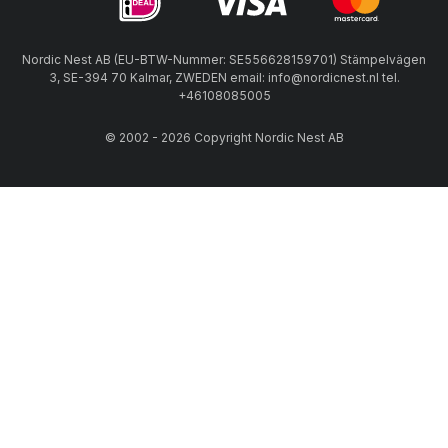
Nordic Nest AB (EU-BTW-Nummer: SE556628159701) Stämpelvägen
3, SE-394 70 Kalmar, ZWEDEN email: info@nordicnest.nl tel.
+46108085005
© 2002 - 2026 Copyright Nordic Nest AB