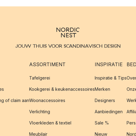
JOUW THUIS VOOR SCANDINAVISCH DESIGN
ASSORTIMENT
INSPIRATIE
BED
Tafelgerei
Inspiratie & Tips
Over
es
Kookgerei & keukenaccessoires
Merken
Onze
g of claim aan
Woonaccessoires
Designers
Werk
Verlichting
Aanbiedingen
Affil
Vloerkleden & textiel
Sale %
Pers
Meubilair
Nieuw
Nord