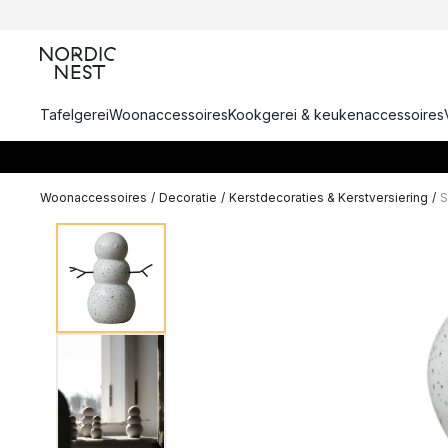
Tafelgerei
Woonaccessoires
Kookgerei & keukenaccessoires
Woonaccessoires
/
Decoratie
/
Kerstdecoraties & Kerstversiering
/
S