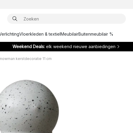
Verlichting
Vloerkleden & textiel
Meubilair
Buitenmeubilair %
Weekend Deals:
elk weekend nieuwe aanbiedingen
nowman kerstdecoratie 11 cm