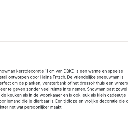
nowman kerstdecoratie 11 cm van DBKD is een warme en speelse
etail ontworpen door Halina Fritsch. De vriendelijke sneeuwman is
erfect om de planken, vensterbank of het dressoir thuis een winter
feer te geven zonder veel ruimte in te nemen. Snowman past zowel
n de keuken als in de woonkamer en is ook leuk als klein cadeautje
oor iemand die je dierbaar is. Een tijdloze en vrolijke decoratie die 
inter net wat persoonlijker maakt.