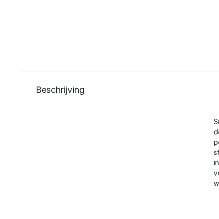
Beschrijving
S
d
p
s
i
v
w