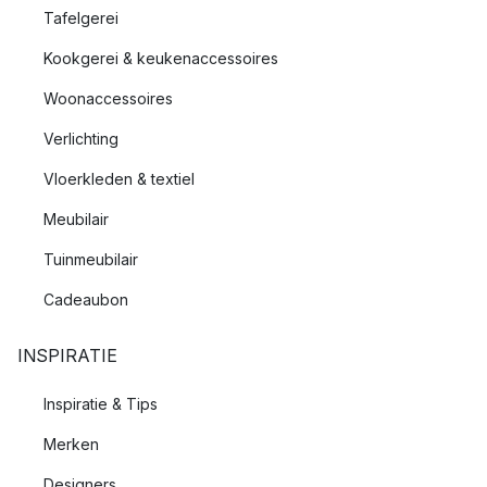
Tafelgerei
hun kookgerei, wat getuigt van hun vertrouwen in de
duurzaamheid en kwaliteit van hun producten.
Kookgerei & keukenaccessoires
Woonaccessoires
Verlichting
Vloerkleden & textiel
Meubilair
Tuinmeubilair
Cadeaubon
INSPIRATIE
Inspiratie & Tips
Merken
Designers