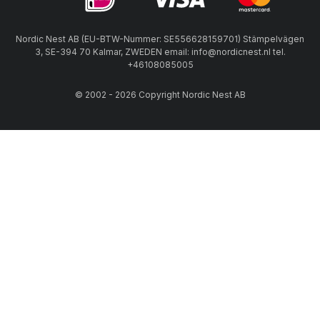
Nordic Nest AB (EU-BTW-Nummer: SE556628159701) Stämpelvägen
3, SE-394 70 Kalmar, ZWEDEN email: info@nordicnest.nl tel.
+46108085005
© 2002 - 2026 Copyright Nordic Nest AB