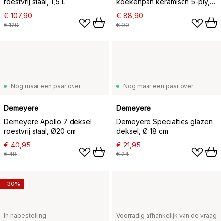
roestvrij staal, 1,5 L
koekenpan keramisch 5-ply,
Ø24 cm
€ 107,90
€ 88,90
€ 129
€ 99
Nog maar een paar over
Nog maar een paar over
Demeyere
Demeyere
Demeyere Apollo 7 deksel
Demeyere Specialties glazen
roestvrij staal, Ø20 cm
deksel, Ø 18 cm
€ 40,95
€ 21,95
€ 48
€ 24
-30%
In nabestelling
Voorradig afhankelijk van de vraag