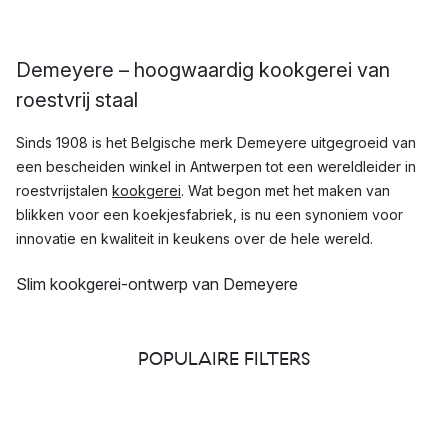
Demeyere – hoogwaardig kookgerei van
roestvrij staal
Sinds 1908 is het Belgische merk Demeyere uitgegroeid van
een bescheiden winkel in Antwerpen tot een wereldleider in
roestvrijstalen
kookgerei
. Wat begon met het maken van
blikken voor een koekjesfabriek, is nu een synoniem voor
innovatie en kwaliteit in keukens over de hele wereld.
Slim kookgerei-ontwerp van Demeyere
De
potten
en
pannen
van Demeyere, gemaakt van
hoogwaardig roestvrij staal, worden zowel in professionele
POPULAIRE FILTERS
keukens als in huishoudens gewaardeerd. Dankzij slimme
ontwerpen en geavanceerde technologieën zoals de
InductoSeal-bodem, de temperatuurcontrolerende
Controlinduc-technologie en het 7-PlyMaterial, biedt