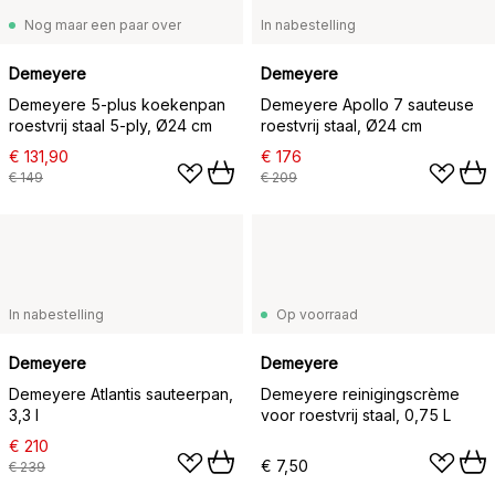
Nog maar een paar over
In nabestelling
Demeyere
Demeyere
Demeyere 5-plus koekenpan
Demeyere Apollo 7 sauteuse
roestvrij staal 5-ply, Ø24 cm
roestvrij staal, Ø24 cm
€ 131,90
€ 176
€ 149
€ 209
In nabestelling
Op voorraad
Demeyere
Demeyere
Demeyere Atlantis sauteerpan,
Demeyere reinigingscrème
3,3 l
voor roestvrij staal, 0,75 L
€ 210
€ 7,50
€ 239