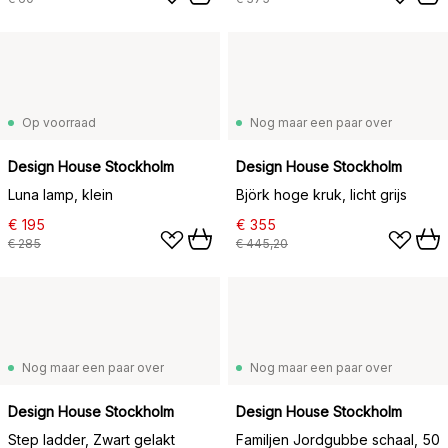
Op voorraad
Nog maar een paar over
Design House Stockholm
Design House Stockholm
Luna lamp, klein
Björk hoge kruk, licht grijs
€ 195
€ 355
€ 285
€ 445,20
Nog maar een paar over
Nog maar een paar over
Design House Stockholm
Design House Stockholm
Step ladder, Zwart gelakt
Familjen Jordgubbe schaal, 50