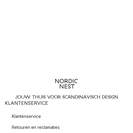
ontworpen door Catharina Kippel, delicaat versierd met Elsa
Beskows prachtige illustraties en karakters.
JOUW THUIS VOOR SCANDINAVISCH DESIGN
KLANTENSERVICE
Klantenservice
Retouren en reclamaties