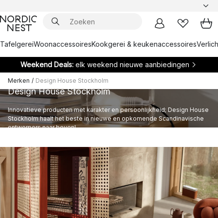
Tafelgerei
Woonaccessoires
Kookgerei & keukenaccessoires
Verlich
Weekend Deals:
elk weekend nieuwe aanbiedingen
Merken
/
Design House Stockholm
Design House Stockholm
Innovatieve producten met karakter en persoonlijkheid; Design House
Stockholm haalt het beste in nieuwe en opkomende Scandinavische
ontwerpers naar boven!