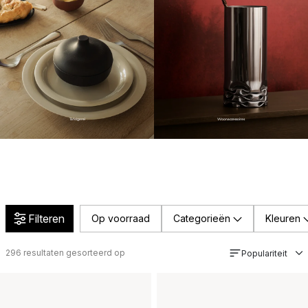
Tafelgerei
Woonaccessoires
Filteren
Op voorraad
Categorieën
Kleuren
296
resultaten gesorteerd op
Populariteit