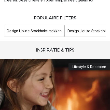
creëren. Deze unieke en open aanpak heeft geleid tot
prachtige producten die uitgegroeid zijn tot ware
designklassiekers
.
POPULAIRE FILTERS
Populaire producten van Design House
Design House Stockholm mokken
Design House Stockholm t
Stockholm
Design House Stockholm ´s unieke manier van ontwerpen
weerspiegeld de producten in hun assortiment. Zij investeren
INSPIRATIE & TIPS
in een idee waar zij in geloven, en daarom hebben zij zo´n
gevarieerd aanbod. Het assortiment is divers en niet
gemakkelijk in een categorie te plaatsen. Van Design House
Lifestyle & Recepten
Stockholm-
Knot
kussen tot
lamp
. Het Zweedse merk biedt
voor elke ruimte in uw huis een passend designer item.
Door de jaren heen heeft Design House Stockholm keer op
keer bewezen het juiste oog te hebben voor uniek design. De
designklassiekers zoals de Design House Stockholm knot
kussen, de beroemde Design House Stockholm
Block lamp
.