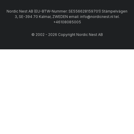
Nordic Nest AB (EU-BTW-Nummer: SE556628159701) Stämpelvägen
3, SE-394 70 Kalmar, ZWEDEN email: info@nordicnest.nl tel.
+46108085005
© 2002 - 2026 Copyright Nordic Nest AB