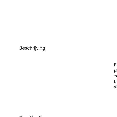
Beschrijving
B
p
z
b
s