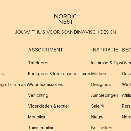
JOUW THUIS VOOR SCANDINAVISCH DESIGN
ASSORTIMENT
INSPIRATIE
BED
Tafelgerei
Inspiratie & Tips
Over
es
Kookgerei & keukenaccessoires
Merken
Onze
g of claim aan
Woonaccessoires
Designers
Werk
Verlichting
Aanbiedingen
Affil
Vloerkleden & textiel
Sale %
Pers
Meubilair
Nieuw
Nord
Tuinmeubilair
Bestsellers