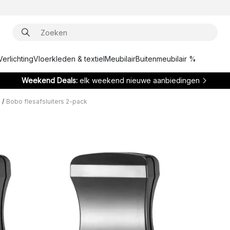
Verlichting
Vloerkleden & textiel
Meubilair
Buitenmeubilair %
Weekend Deals:
elk weekend nieuwe aanbiedingen
/
Bobo flesafsluiters 2-pack