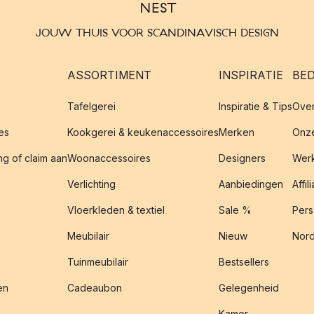
JOUW THUIS VOOR SCANDINAVISCH DESIGN
ASSORTIMENT
INSPIRATIE
BED
Tafelgerei
Inspiratie & Tips
Over
es
Kookgerei & keukenaccessoires
Merken
Onze
g of claim aan
Woonaccessoires
Designers
Werk
Verlichting
Aanbiedingen
Affil
Vloerkleden & textiel
Sale %
Pers
Meubilair
Nieuw
Nord
Tuinmeubilair
Bestsellers
en
Cadeaubon
Gelegenheid
Kamer