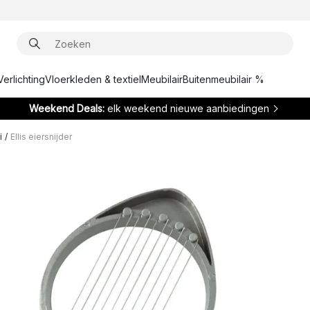
Verlichting
Vloerkleden & textiel
Meubilair
Buitenmeubilair %
Weekend Deals:
elk weekend nieuwe aanbiedingen
i
/
Ellis eiersnijder