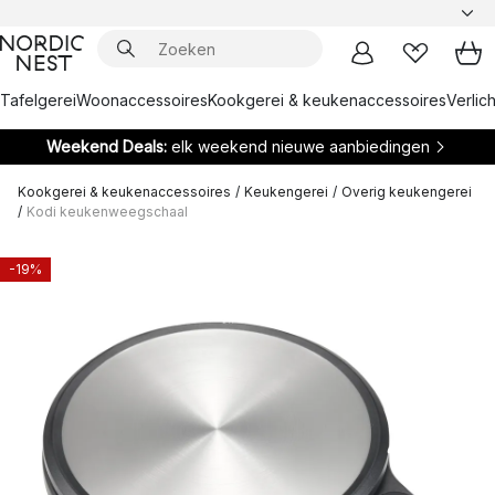
Tafelgerei
Woonaccessoires
Kookgerei & keukenaccessoires
Verlich
Weekend Deals:
elk weekend nieuwe aanbiedingen
Kookgerei & keukenaccessoires
/
Keukengerei
/
Overig keukengerei
/
Kodi keukenweegschaal
-19%