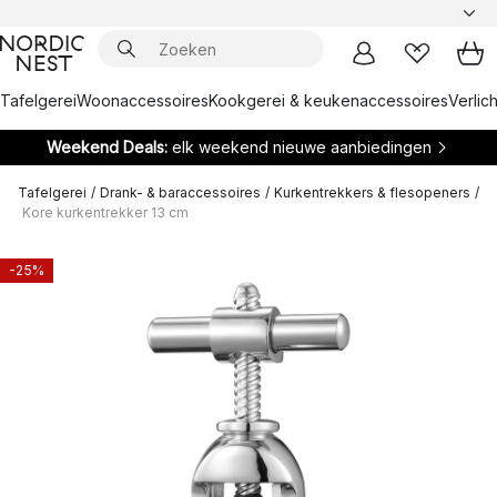
Tafelgerei
Woonaccessoires
Kookgerei & keukenaccessoires
Verlich
Weekend Deals:
elk weekend nieuwe aanbiedingen
Tafelgerei
/
Drank- & baraccessoires
/
Kurkentrekkers & flesopeners
/
Kore kurkentrekker 13 cm
-25%