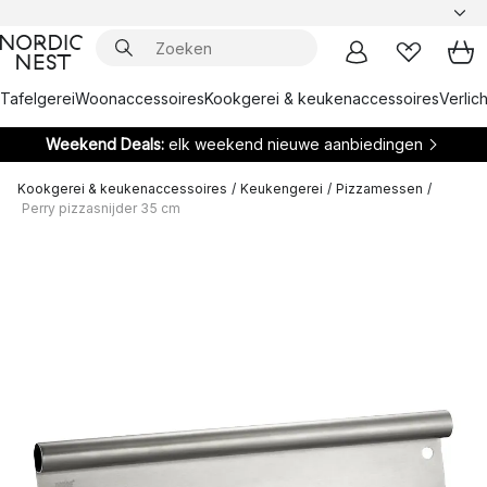
Tafelgerei
Woonaccessoires
Kookgerei & keukenaccessoires
Verlich
Weekend Deals:
elk weekend nieuwe aanbiedingen
Kookgerei & keukenaccessoires
/
Keukengerei
/
Pizzamessen
/
Perry pizzasnijder 35 cm