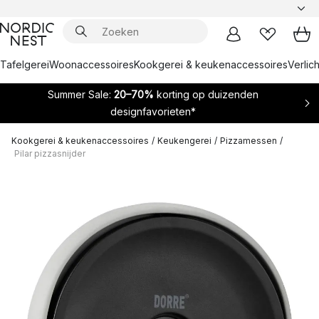
Tafelgerei
Woonaccessoires
Kookgerei & keukenaccessoires
Verlich
Summer Sale:
20–70%
korting op duizenden
designfavorieten*
Kookgerei & keukenaccessoires
/
Keukengerei
/
Pizzamessen
/
Pilar pizzasnijder