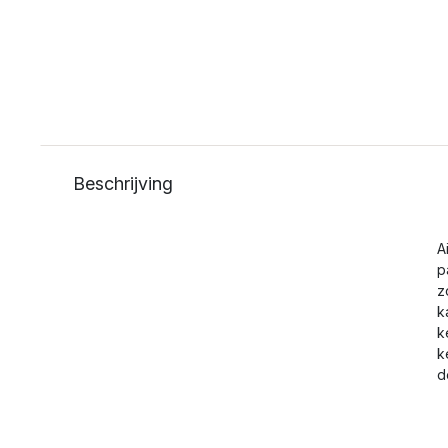
Beschrijving
A
p
z
k
k
k
d