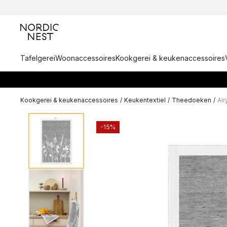
Tafelgerei
Woonaccessoires
Kookgerei & keukenaccessoires
Kookgerei & keukenaccessoires
/
Keukentextiel
/
Theedoeken
/
Ai
-15%