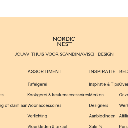
JOUW THUIS VOOR SCANDINAVISCH DESIGN
ASSORTIMENT
INSPIRATIE
BED
Tafelgerei
Inspiratie & Tips
Over
es
Kookgerei & keukenaccessoires
Merken
Onze
g of claim aan
Woonaccessoires
Designers
Werk
Verlichting
Aanbiedingen
Affil
Vloerkleden & textiel
Sale %
Pers