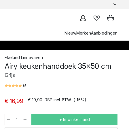
Nieuw
Merken
Aanbiedingen
Ekelund Linneväveri
Airy keukenhanddoek 35x50 cm
Grijs
(
5
)
€ 19,90
RSP incl. BTW
(-15%)
€ 16,99
+ In winkelmand