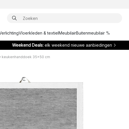
Verlichting
Vloerkleden & textiel
Meubilair
Buitenmeubilair %
Weekend Deals:
elk weekend nieuwe aanbiedingen
ry keukenhanddoek 35x50 cm