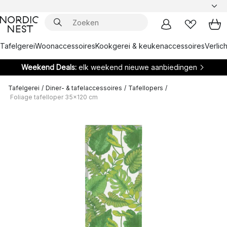
Tafelgerei
Woonaccessoires
Kookgerei & keukenaccessoires
Verlich
Weekend Deals:
elk weekend nieuwe aanbiedingen
Tafelgerei
/
Diner- & tafelaccessoires
/
Tafellopers
/
Foliage tafelloper 35x120 cm