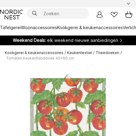
Tafelgerei
Woonaccessoires
Kookgerei & keukenaccessoires
Verlich
Weekend Deals:
elk weekend nieuwe aanbiedingen
Kookgerei & keukenaccessoires
/
Keukentextiel
/
Theedoeken
/
Tomaten keukenhanddoek 40x60 cm