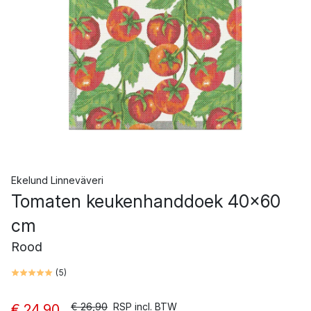
Ekelund Linneväveri
Tomaten keukenhanddoek 40x60
cm
Rood
(
5
)
€ 26,90
RSP incl. BTW
€ 24,90