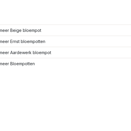
meer Beige bloempot
meer Ernst bloempotten
meer Aardewerk bloempot
meer Bloempotten