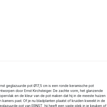
rnst geglazuurde pot Ø17,5 cm is een ronde keramische pot
ntworpen door Ernst Kirchsteiger. De zachte vorm, het glanzende
ppervlak en de kleur van de pot maken dat hij in de meeste huizen
n kamers past. Of je nu bladplanten plaatst of kruiden kweekt in de
eglazuurde pot van ERNST, hij heeft een vaste plek in je keuken of