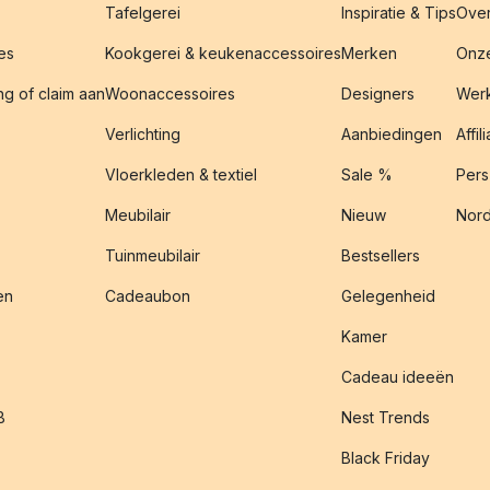
Tafelgerei
Inspiratie & Tips
Over
es
Kookgerei & keukenaccessoires
Merken
Onze
g of claim aan
Woonaccessoires
Designers
Werk
Verlichting
Aanbiedingen
Affil
Vloerkleden & textiel
Sale %
Pers
Meubilair
Nieuw
Nord
Tuinmeubilair
Bestsellers
en
Cadeaubon
Gelegenheid
Kamer
Cadeau ideeën
B
Nest Trends
Black Friday