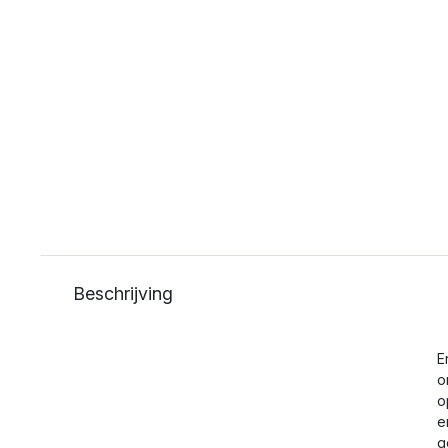
Beschrijving
E
o
o
e
g