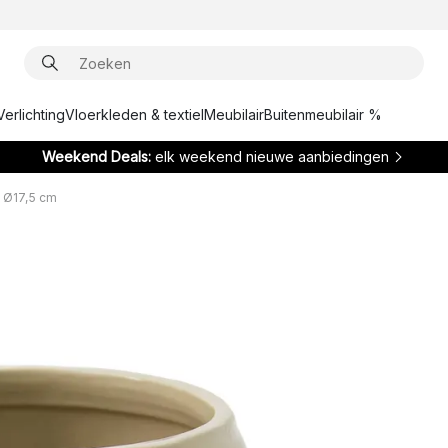
Verlichting
Vloerkleden & textiel
Meubilair
Buitenmeubilair %
Weekend Deals:
elk weekend nieuwe aanbiedingen
t Ø17,5 cm