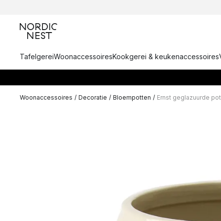
Tafelgerei
Woonaccessoires
Kookgerei & keukenaccessoires
Woonaccessoires
/
Decoratie
/
Bloempotten
/
Ernst geglazuurde po